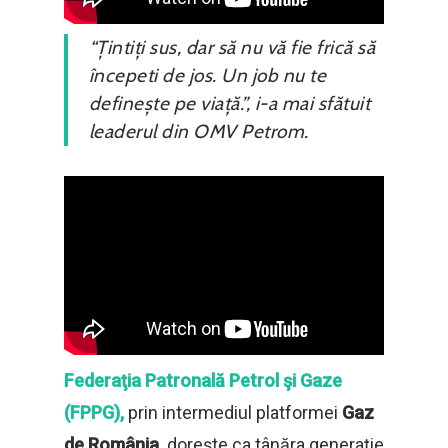
“Țintiți sus, dar să nu vă fie frică să
începeti de jos. Un job nu te
definește pe viață.”, i-a mai sfătuit
leaderul din OMV Petrom.
Federaţia Patronală Petrol şi Gaze
(FPPG),
prin intermediul platformei
Gaz
de România,
dorește ca tânăra generaţie