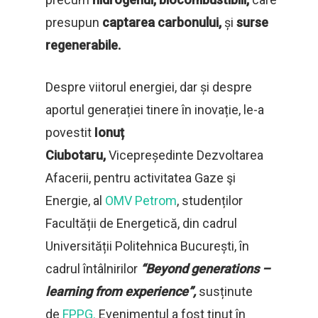
presupun
captarea carbonului,
și
surse
regenerabile.
Despre viitorul energiei, dar și despre
aportul generației tinere în inovație, le-a
povestit
Ionuț
Ciubotaru,
Vicepreședinte Dezvoltarea
Afacerii, pentru activitatea Gaze şi
Energie, al
OMV Petrom
, studenților
Facultății de Energetică, din cadrul
Universității Politehnica București, în
cadrul întâlnirilor
“Beyond generations –
learning from experience”,
susținute
de
FPPG.
Evenimentul a fost ținut în