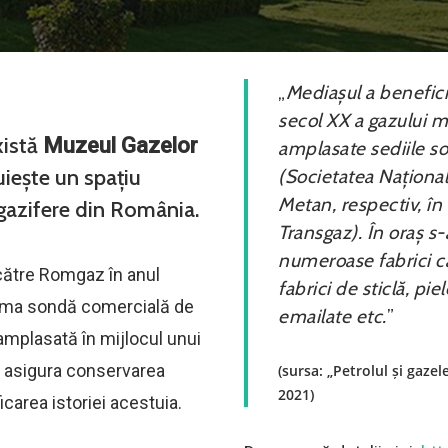
„
Mediașul a benefici
secol XX a gazului m
xistă
Muzeul Gazelor
amplasate sediile so
uiește un spațiu
(Societatea Național
Metan, respectiv, în
i gazifere din România.
Transgaz). În oraș s-
numeroase fabrici ca
către Romgaz în anul
fabrici de sticlă, pi
prima sondă comercială de
emailate etc.
”
amplasată în mijlocul unui
 a asigura conservarea
(sursa: „Petrolul și gazel
2021)
ficarea istoriei acestuia.