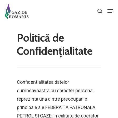
Skip
Men
search
to
Close
main
Menu
content
Politică de
Confidențialitate
Confidentialitatea datelor
dumneavoastra cu caracter personal
reprezinta una dintre preocuparile
principale ale FEDERATIA PATRONALA
PETROL SI GAZE, in calitate de operator