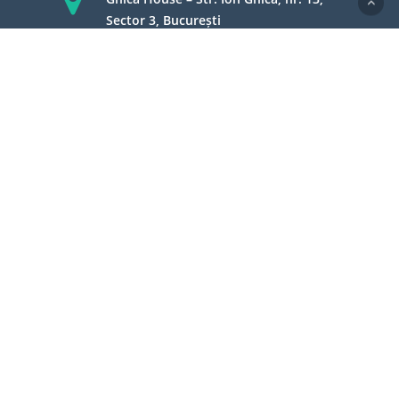
Sector 3, București
contact@gazderomania.ro
Termeni şi condiţii
Politica de cookie-uri
Politica de confidenţialitate
FPPG.ro
2024 © Gaz de România