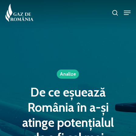
Skip
Men
search
to
Close
main
Menu
content
Analize
De ce eșuează
România în a-și
atinge potențialul