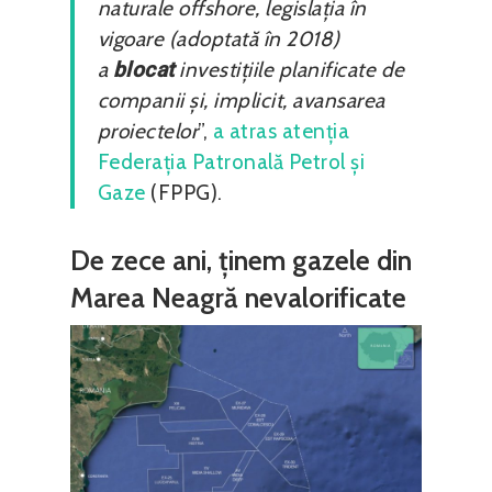
naturale offshore, legislația în
vigoare (adoptată în 2018)
a
blocat
investițiile planificate de
companii și, implicit, avansarea
proiectelor
”,
a atras atenția
Federația Patronală Petrol și
Gaze
(FPPG).
De zece ani, ținem gazele din
Marea Neagră nevalorificate