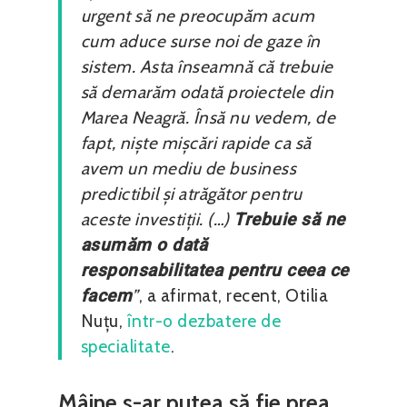
urgent să ne preocupăm acum
cum aduce surse noi de gaze în
sistem. Asta înseamnă că trebuie
să demarăm odată proiectele din
Marea Neagră. Însă nu vedem, de
fapt, niște mișcări rapide ca să
avem un mediu de business
predictibil și atrăgător pentru
aceste investiții. (…)
Trebuie să ne
asumăm o dată
responsabilitatea pentru ceea ce
facem
”
, a afirmat, recent, Otilia
Nuțu,
într-o dezbatere de
specialitate
.
Mâine s-ar putea să fie prea