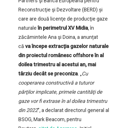
Partners şi Banca Europeană pentru
Reconstrucţie şi Dezvoltare (BERD) și
care are două licenţe de producţie gaze
naturale
în perimetrul XV Midia
, în
zăcămintele Ana şi Doina, a anunțat
că
va începe extracţia gazelor naturale
din proiectul românesc offshore în al
doilea trimestru al acestui an,
mai
târziu decât se preconiza
. „
Cu
cooperarea constructivă a tuturor
părţilor implicate, primele cantităţi de
gaze vor fi extrase în al doilea trimestru
din 2022
”, a declarat directorul general al
BSOG, Mark Beacom, pentru