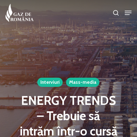
Skip
Men
search
to
Close
main
Menu
content
Interviuri
Mass-media
ENERGY TRENDS
– Trebuie să
intrăm într-o cursă