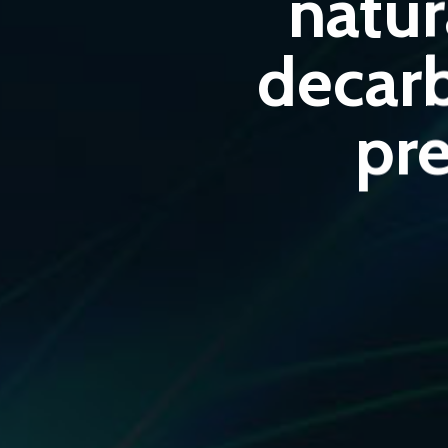
natur
decarb
pre