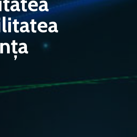
itatea
litatea
anța