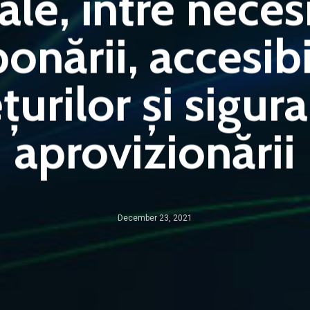
ale, între neces
onării, accesibi
țurilor și sigur
aprovizionării
December 23, 2021