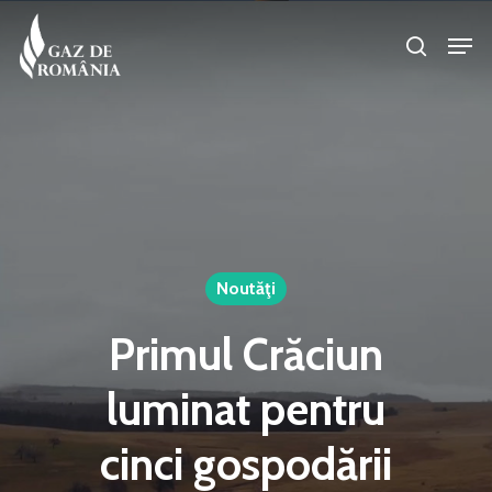
Skip
Men
search
to
Close
main
Menu
content
Noutăţi
Primul Crăciun
luminat pentru
cinci gospodării